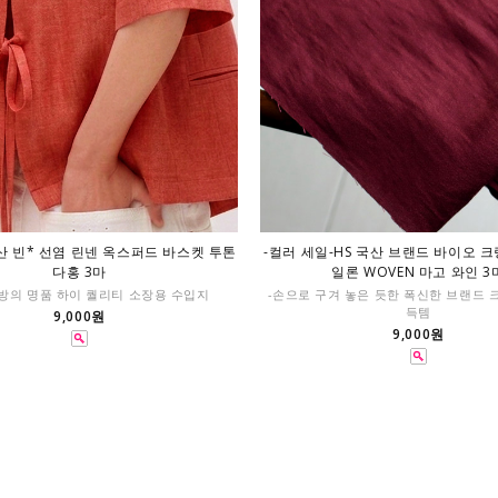
국산 빈* 선염 린넨 옥스퍼드 바스켓 투톤
-컬러 세일-HS 국산 브랜드 바이오 
다홍 3마
일론 WOVEN 마고 와인 3
혼방의 명품 하이 퀄리티 소장용 수입지
-손으로 구겨 놓은 듯한 폭신한 브랜드 
득템
9,000원
9,000원