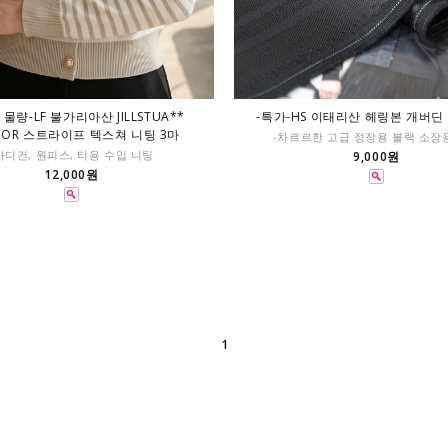
물량-LF 불가리아산 JILLSTUA**
-특가-HS 이태리산 헤링본 개버딘
NOR 스트라이프 텍스쳐 니팅 3마
-차르르한 고급 정장용 블랙 소장
가디건, 원피스, 티용 수입 니팅
9,000원
12,000원
1