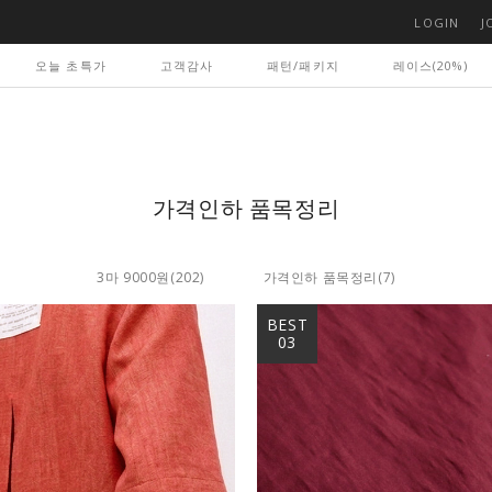
LOGIN
J
오늘 초특가
고객감사
패턴/패키지
레이스(20%)
가격인하 품목정리
3마 9000원
(202)
가격인하 품목정리
(7)
BEST
03