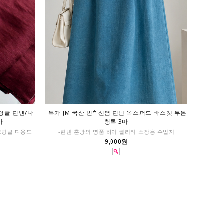
크링클 린넨/나
-특가-JM 국산 빈* 선염 린넨 옥스퍼드 바스켓 투톤
마
청록 3마
크링클 다용도
-린넨 혼방의 명품 하이 퀄리티 소장용 수입지
9,000원