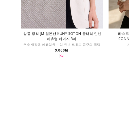
-상품 정리-JM 일본산 KUH* SOTOH 클래식 린넨
-라스트 
네츄럴 베이지 3마
CON
-춘추 양장용 네츄럴한 수입 린넨 트위드 금주의 득템!
-
9,000원