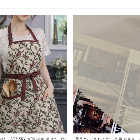
키산 LAT* SKYLARK 더블 페이스 크링
품목정리-JM 바스락 크링클 페이퍼 