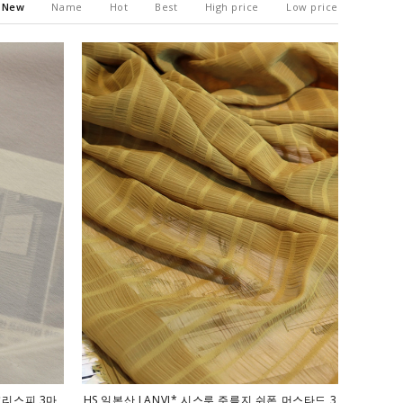
New
Name
Hot
Best
High price
Low price
크리스피 3마
HS 일본산 LANVI* 시스루 주름지 쉬폰 머스타드 3