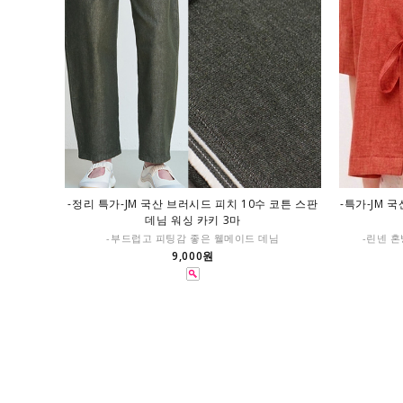
-정리 특가-JM 국산 브러시드 피치 10수 코튼 스판
-특가-JM 
데님 워싱 카키 3마
-부드럽고 피팅감 좋은 웰메이드 데님
-린넨 
9,000원