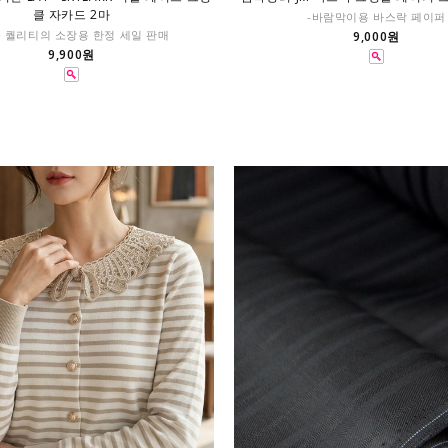
클 자카드 2마
-바람막이용 바스락 페이퍼
품 퀄리티의 소장용 한정 세일 판매
9,000원
9,900원