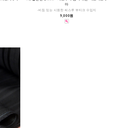
마
-비침 있는 시원한 씨스루 부티크 수입지
9,000원