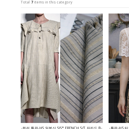
Total
7
items in this category
-컬러 특판-HS 일본산 SJS* FRENCH S/T 자카드 B-
-특판-HS 터