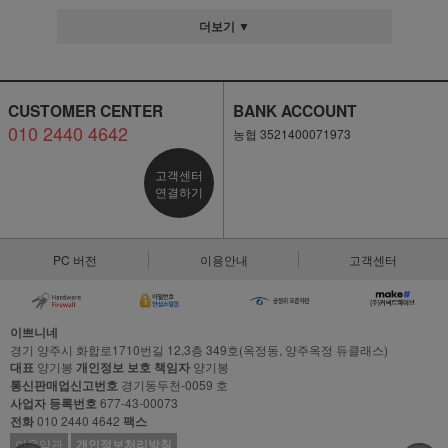
더보기 ▼
CUSTOMER CENTER
BANK ACCOUNT
010 2440 4642
농협 3521400071973
고객센터
연결하기
PC 버전
이용안내
고객센터
이쁘니네
경기 양주시 화합로1710번길 12,3층 349호(옥정동, 양주옥정 듀클래스)
대표
양기봉
개인정보 보호 책임자
양기봉
통신판매업신고번호
경기동두천-0059 호
사업자 등록번호
677-43-00073
전화
010 2440 4642
팩스
이용약관
개인정보처리방침