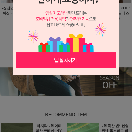
-신상 소분- 브랜드 바이오
-단일 상품-코튼 30수 브라
-딱 한장-JM 일본산 KUH*
워싱 36수 라미/코튼 블랙
운 체크 프린트 10마
코튼/ 큐프라 실크 도비 스
8마
트라이프 8마
24,900원
39,900원
39,900원
740원 적립
1,190원 적립
1,190원 적립
더보기 ▼
RECOMMEND ITEM
-마지막-JM 이태
JM 국산 빈* 선염
리산 르베이* NY
린넨 옥스퍼드 바