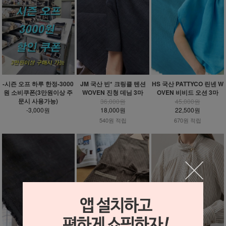
-시즌 오프 하루 한정-3000
JM 국산 빈* 크링클 텐션
HS 국산 PATTYCO 린넨 W
원 소비쿠폰(3만원이상 주
WOVEN 진청 데님 3마
OVEN 비비드 오션 3마
문시 사용가능)
36,000원
45,000원
-3,000원
18,000원
22,500원
540원 적립
670원 적립