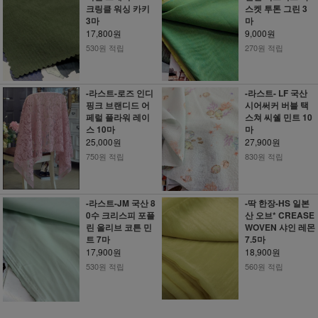
크링클 워싱 카키
스켓 투톤 그린 3
3마
마
17,800원
9,000원
530원 적립
270원 적립
-라스트-로즈 인디
-라스트- LF 국산
핑크 브랜디드 어
시어써커 버블 택
페럴 플라워 레이
스쳐 씨쉘 민트 10
스 10마
마
25,000원
27,900원
750원 적립
830원 적립
-라스트-JM 국산 8
-딱 한장-HS 일본
0수 크리스피 포플
산 오브* CREASE
린 올리브 코튼 민
WOVEN 샤인 레몬
트 7마
7.5마
17,900원
18,900원
530원 적립
560원 적립