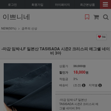
로그인
회원가입
마이페이지
최근본상품
이쁘니네
NEW(50%)
금주의 신상
94
-마감 임박-LF 일본산 TASISADA 시즌2 크리스피 에그쉘 네이
비 3마
상품가
36,000원
18,000
할인가
원
적립금
3%
배송비
(조건)
지역별
-마감 임박-LF 일본산
TASISADA 시즌2 크리스피 에
그쉘 네이비 3마