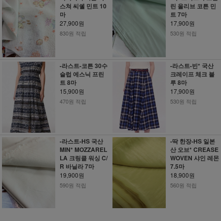
스쳐 씨쉘 민트 10
린 올리브 코튼 민
마
트 7마
27,900원
17,900원
830원 적립
530원 적립
-라스트-코튼 30수
-라스트-빈* 국산
슬럽 에스닉 프린
크레이프 체크 블
트 8마
루 8마
15,900원
17,900원
470원 적립
530원 적립
-라스트-HS 국산
-딱 한장-HS 일본
MIN* MOZZAREL
산 오브* CREASE
LA 크링클 워싱 C/
WOVEN 샤인 레몬
R 바닐라 7마
7.5마
19,900원
18,900원
590원 적립
560원 적립