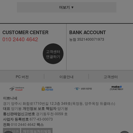
더보기 ▼
CUSTOMER CENTER
BANK ACCOUNT
010 2440 4642
농협 3521400071973
고객센터
연결하기
PC 버전
이용안내
고객센터
이쁘니네
경기 양주시 화합로1710번길 12,3층 349호(옥정동, 양주옥정 듀클래스)
대표
양기봉
개인정보 보호 책임자
양기봉
통신판매업신고번호
경기동두천-0059 호
사업자 등록번호
677-43-00073
전화
010 2440 4642
팩스
이용약관
개인정보처리방침