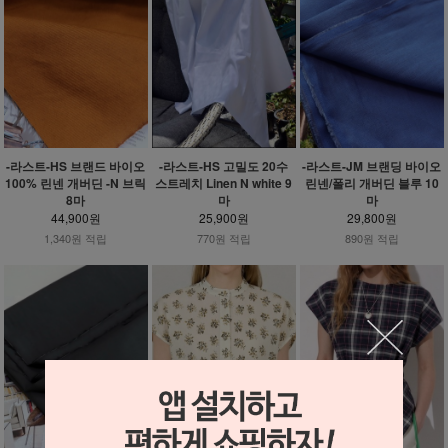
-라스트-HS 브랜드 바이오
-라스트-HS 고밀도 20수
-라스트-JM 브랜딩 바이오
100% 린넨 개버딘 -N 브릭
스트레치 Linen N white 9
린넨/폴리 개버딘 블루 10
8마
마
마
44,900원
25,900원
29,800원
1,340원 적립
770원 적립
890원 적립