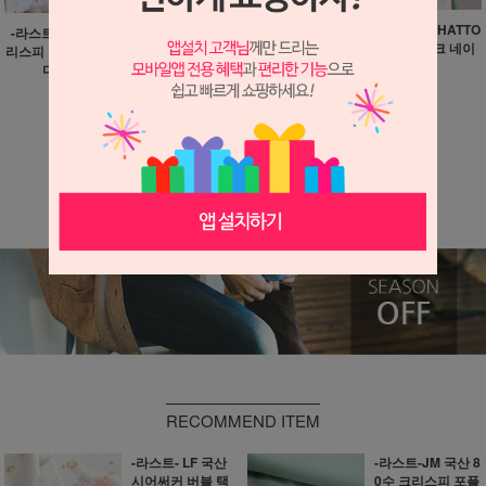
-정리 소분-프린트 T/R 써
-라스트-HS 일본산 HATTO
-라스트-JM 국산 80수 크
스데이 야생화 10마
RI 코튼 크링클 체크 네이
리스피 포플린 올리브 코튼
비 8마
23,900원
다크 차콜 9마
29,900원
(품절)
710원 적립
890원 적립
더보기 ▼
RECOMMEND ITEM
-라스트- LF 국산
-라스트-JM 국산 8
시어써커 버블 택
0수 크리스피 포플