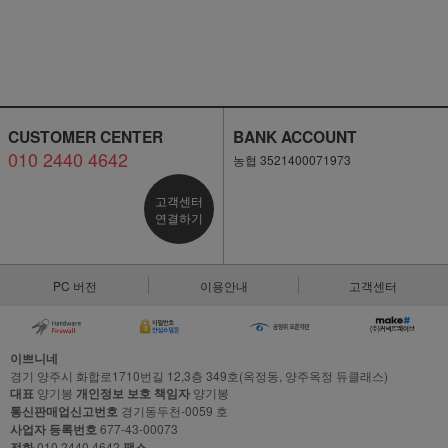
CUSTOMER CENTER
BANK ACCOUNT
010 2440 4642
농협 3521400071973
고객센터
연결하기
PC 버전
이용안내
고객센터
이쁘니네
경기 양주시 화합로1710번길 12,3층 349호(옥정동, 양주옥정 듀클래스)
대표
양기봉
개인정보 보호 책임자
양기봉
통신판매업신고번호
경기동두천-0059 호
사업자 등록번호
677-43-00073
전화
010 2440 4642
팩스