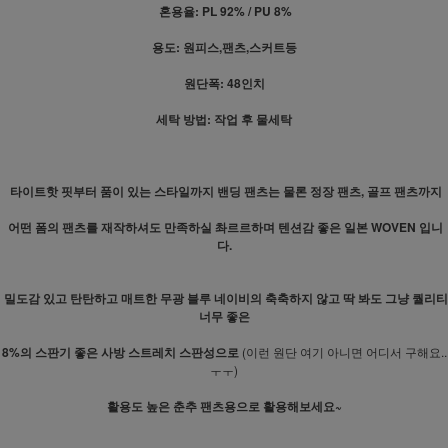
혼용율: PL 92% / PU 8%
용도: 원피스,팬츠,스커트등
원단폭: 48인치
세탁 방법: 작업 후 물세탁
타이트핫 핏부터 품이 있는 스타일까지 밴딩 팬츠는 물론 정장 팬츠, 골프 팬츠까지
어떤 폼의 팬츠를 재작하셔도 만족하실 촤르르하며 텐션감 좋은 일본 WOVEN 입니
다.
밀도감 있고 탄탄하고 매트한 무광 블루 네이비의 축축하지 않고 딱 봐도 그냥 퀄리티
너무 좋은
8%의 스판기 좋은 사방 스트레치 스판성으로
(이런 원단 여기 아니면 어디서 구해요..
ㅜㅜ)
활용도 높은 춘추 팬츠용으로 활용해보세요~