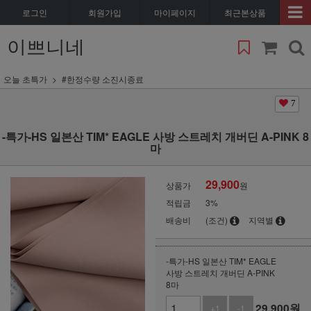
로그인
회원가입
마이페이지
최근본상품
이쁘니네
오늘 초특가
#한정수량 소진시종료
7
-특가-HS 일본산 TIM* EAGLE 사방 스트레치 개버딘 A-PINK 8
마
29,900
상품가
원
적립금
3%
배송비
(조건)
지역별
-특가-HS 일본산 TIM* EAGLE
사방 스트레치 개버딘 A-PINK
8마
29,900
원
+1
-1