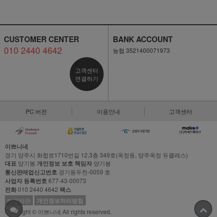
CUSTOMER CENTER
BANK ACCOUNT
010 2440 4642
농협 3521400071973
고객센터
연결하기
PC 버전
이용안내
고객센터
이쁘니네
경기 양주시 화합로1710번길 12,3층 349호(옥정동, 양주옥정 듀클래스)
대표
양기봉
개인정보 보호 책임자
양기봉
통신판매업신고번호
경기동두천-0059 호
사업자 등록번호
677-43-00073
전화
010 2440 4642
팩스
이용약관
개인정보처리방침
Copyright © 이쁘니네 All rights reserved.