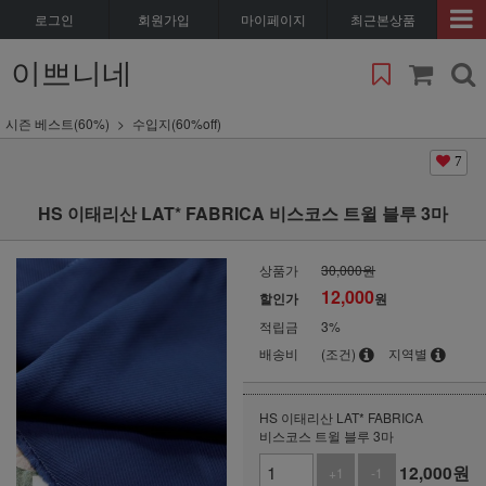
로그인
회원가입
마이페이지
최근본상품
이쁘니네
시즌 베스트(60%)
수입지(60%off)
7
HS 이태리산 LAT* FABRICA 비스코스 트윌 블루 3마
상품가
30,000원
12,000
할인가
원
적립금
3%
배송비
(조건)
지역별
HS 이태리산 LAT* FABRICA
비스코스 트윌 블루 3마
12,000
원
+1
-1