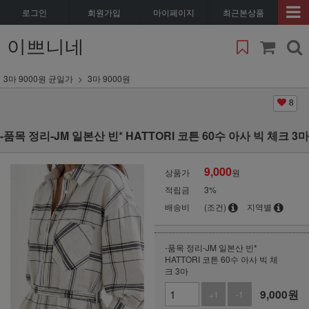
로그인
회원가입
마이페이지
최근본상품
이쁘니네
3마 9000원 균일가
3마 9000원
8
-품목 정리-JM 일본산 빈* HATTORI 코튼 60수 아사 빅 체크 3마
9,000
상품가
원
적립금
3%
배송비
(조건)
지역별
-품목 정리-JM 일본산 빈*
HATTORI 코튼 60수 아사 빅 체
크 3마
9,000
원
+1
-1