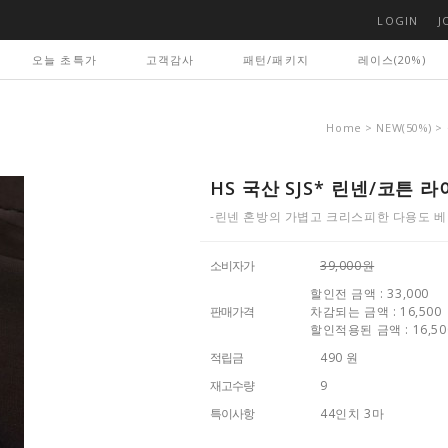
LOGIN
J
오늘 초특가
고객감사
패턴/패키지
레이스(20%)
Home
>
NEW(50%)
>
HS 국산 SJS* 린넨/코튼 
-린넨 혼방의 가볍고 크리스피한 다용도 베
소비자가
39,000원
할인전 금액 : 33,000
판매가격
차감되는 금액 : 16,500
할인적용된 금액 : 16,50
적립금
490 원
재고수량
9
특이사항
44인치 3마