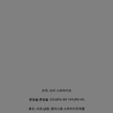
조직: 도비 스트라이프
혼용율:혼용율 :CO 82%/ NY 14%/PU 4%
용도: 셔츠,남방, 원피스등 스트라이프제품