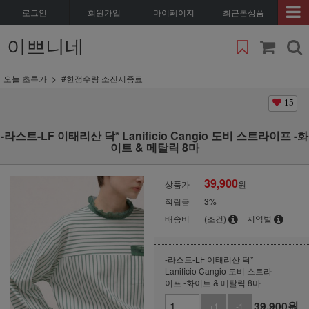
로그인
회원가입
마이페이지
최근본상품
이쁘니네
오늘 초특가
#한정수량 소진시종료
15
-라스트-LF 이태리산 닥* Lanificio Cangio 도비 스트라이프 -화
이트 & 메탈릭 8마
39,900
상품가
원
적립금
3%
배송비
(조건)
지역별
-라스트-LF 이태리산 닥*
Lanificio Cangio 도비 스트라
이프 -화이트 & 메탈릭 8마
39,900
원
+1
-1