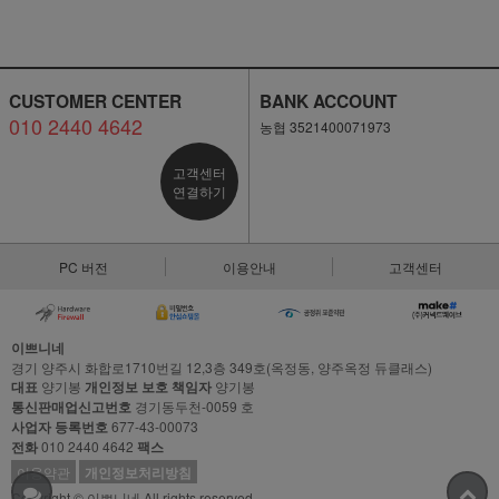
CUSTOMER CENTER
BANK ACCOUNT
010 2440 4642
농협 3521400071973
고객센터
연결하기
PC 버전
이용안내
고객센터
이쁘니네
경기 양주시 화합로1710번길 12,3층 349호(옥정동, 양주옥정 듀클래스)
대표
양기봉
개인정보 보호 책임자
양기봉
통신판매업신고번호
경기동두천-0059 호
사업자 등록번호
677-43-00073
전화
010 2440 4642
팩스
이용약관
개인정보처리방침
Copyright © 이쁘니네 All rights reserved.