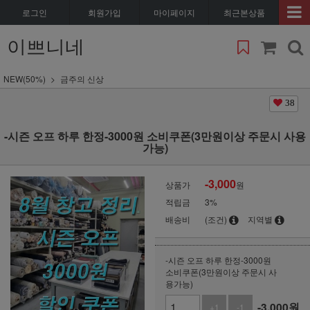
로그인
회원가입
마이페이지
최근본상품
이쁘니네
NEW(50%)
금주의 신상
38
-시즌 오프 하루 한정-3000원 소비쿠폰(3만원이상 주문시 사용
가능)
-3,000
상품가
원
적립금
3%
배송비
(조건)
지역별
-시즌 오프 하루 한정-3000원
소비쿠폰(3만원이상 주문시 사
용가능)
-3,000
원
+1
-1