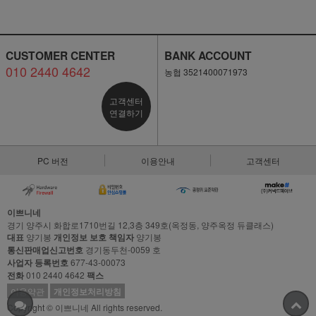
CUSTOMER CENTER
BANK ACCOUNT
010 2440 4642
농협 3521400071973
고객센터
연결하기
PC 버전
이용안내
고객센터
이쁘니네
경기 양주시 화합로1710번길 12,3층 349호(옥정동, 양주옥정 듀클래스)
대표
양기봉
개인정보 보호 책임자
양기봉
통신판매업신고번호
경기동두천-0059 호
사업자 등록번호
677-43-00073
전화
010 2440 4642
팩스
이용약관
개인정보처리방침
Copyright © 이쁘니네 All rights reserved.