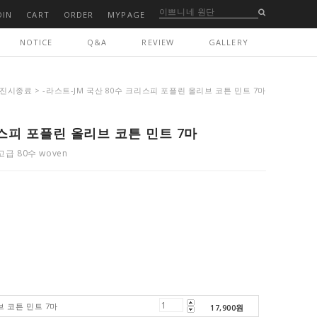
OIN
CART
ORDER
MYPAGE
NOTICE
Q&A
REVIEW
GALLERY
소진시종료
> -라스트-JM 국산 80수 크리스피 포플린 올리브 코튼 민트 7마
리스피 포플린 올리브 코튼 민트 7마
 80수 woven
브 코튼 민트 7마
17,900
원