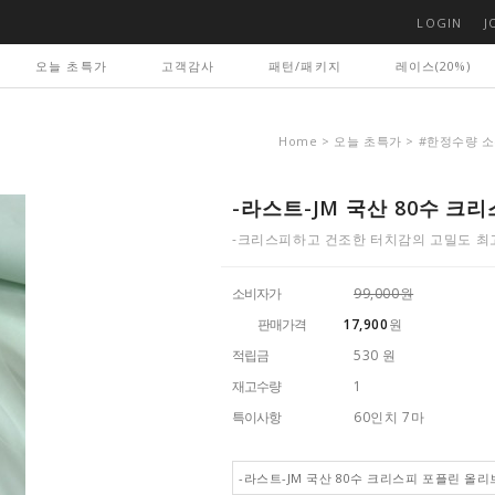
LOGIN
J
오늘 초특가
고객감사
패턴/패키지
레이스(20%)
Home
>
오늘 초특가
>
#한정수량 
-라스트-JM 국산 80수 크
-크리스피하고 건조한 터치감의 고밀도 최고급
소비자가
99,000원
판매가격
17,900
원
적립금
530 원
재고수량
1
특이사항
60인치 7마
-라스트-JM 국산 80수 크리스피 포플린 올리