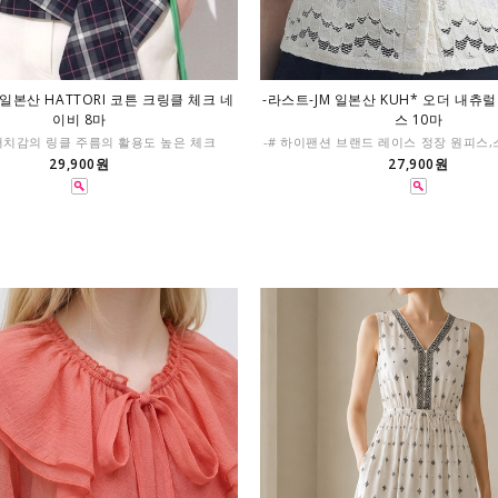
 일본산 HATTORI 코튼 크링클 체크 네
-라스트-JM 일본산 KUH* 오더 내츄
이비 8마
스 10마
터치감의 링클 주름의 활용도 높은 체크
-# 하이팬션 브랜드 레이스 정장 원피스
29,900원
27,900원