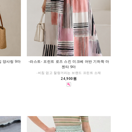
낌 양샤링 9마
-라스트- 프린트 로즈 스킨 미크베 어반 기하학 마
젠타 9마
-비침 없고 찰랑거리는 브랜드 프린트 소재
24,900원