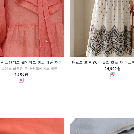
-JM 브랜디드 웰메이드 엠보 쉬폰 자몽
-라스트-코튼 30수 슬럽 모노 자수 느
 브랜드 납품용 국내산 웰메이드 제품
24,900원
1,000원