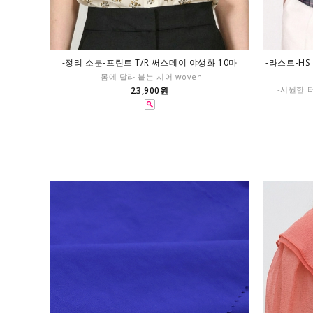
-정리 소분-프린트 T/R 써스데이 야생화 10마
-라스트-HS
-몸에 달라 붙는 시어 woven
-시원한 
23,900원