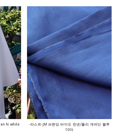
n N white
-라스트-JM 브랜딩 바이오 린넨/폴리 개버딘 블루
10마