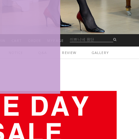
OIN
CART
ORDER
MYPAGE
NOTICE
Q&A
REVIEW
GALLERY