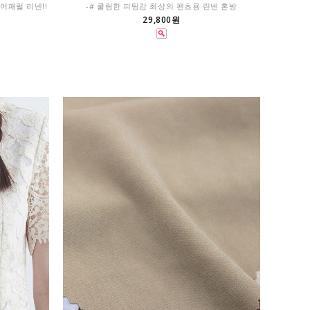
!어패럴 리넨!!
-# 쿨링한 피팅감 최상의 팬츠용 린넨 혼방
29,800원