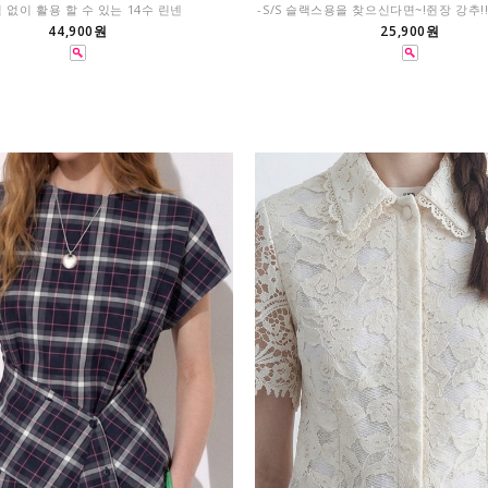
침 없이 활용 할 수 있는 14수 린넨
-S/S 슬랙스용을 찾으신다면~!쥔장 강추!
44,900원
25,900원