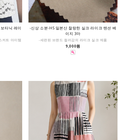
럴 보타닉 레이
-신상 소분-HS 일본산 찰랑한 실크 라이크 텐션 베
이지 3마
,스커트 아이템
-세련된 브랜드 컬러감의 라이크 실크 제품
9,000원