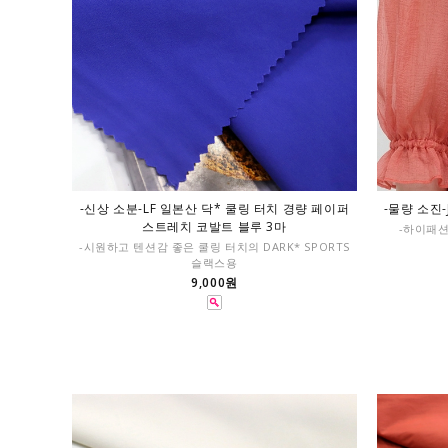
-신상 소분-LF 일본산 닥* 쿨링 터치 경량 페이퍼
-물량 소진
스트레치 코발트 블루 3마
-하이패션
-시원하고 텐션감 좋은 쿨링 터치의 DARK* SPORTS
슬랙스용
9,000원