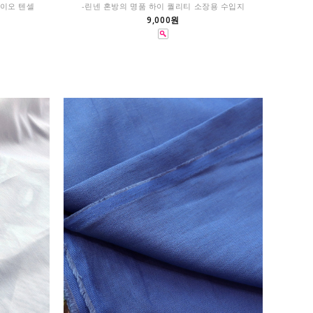
바이오 텐셀
-린넨 혼방의 명품 하이 퀄리티 소장용 수입지
9,000원