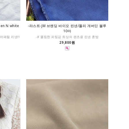
n N white
-라스트-JM 브랜딩 바이오 린넨/폴리 개버딘 블루
10마
!어패럴 리넨!!
-# 쿨링한 피팅감 최상의 팬츠용 린넨 혼방
29,800원