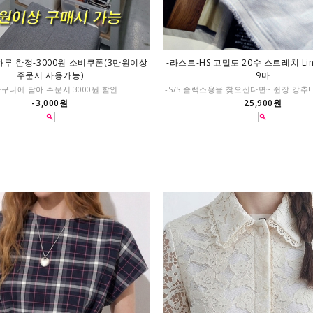
하루 한정-3000원 소비쿠폰(3만원이상
-라스트-HS 고밀도 20수 스트레치 Line
주문시 사용가능)
9마
바구니에 담아 주문시 3000원 할인
-S/S 슬랙스용을 찾으신다면~!쥔장 강추!
-3,000원
25,900원