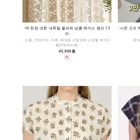
-딱 한장-코튼 내츄럴 플라워 넝쿨 레이스 원단 13
-시즌 오프 
마
-소품, 인테리어, 의류, 배색등 서랍장에 소장할 레이스
-장
템(950mm폭)
45,900원