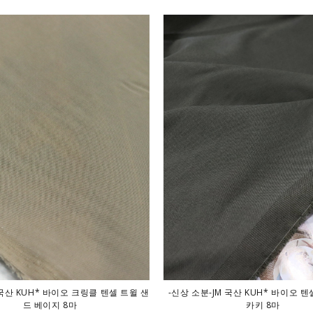
 국산 KUH* 바이오 크링클 텐셀 트윌 샌
-신상 소분-JM 국산 KUH* 바이오 
드 베이지 8마
카키 8마