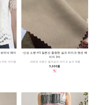
럴 보타닉 레이
-신상 소분-HS 일본산 찰랑한 실크 라이크 텐션 베
이지 3마
,스커트 아이템
-세련된 브랜드 컬러감의 라이크 실크 제품
9,000원