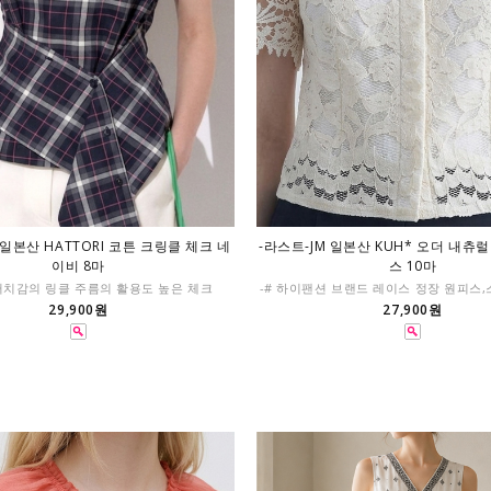
 일본산 HATTORI 코튼 크링클 체크 네
-라스트-JM 일본산 KUH* 오더 내츄
이비 8마
스 10마
터치감의 링클 주름의 활용도 높은 체크
-# 하이팬션 브랜드 레이스 정장 원피스
29,900원
27,900원