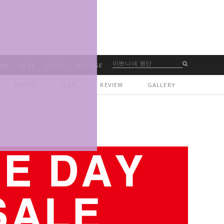
OIN
CART
ORDER
MYPAGE
NOTICE
Q&A
REVIEW
GALLERY