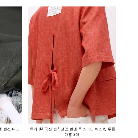
텐셀 텐션 다크
-특가-JM 국산 빈* 선염 린넨 옥스퍼드 바스켓 투톤
다홍 3마