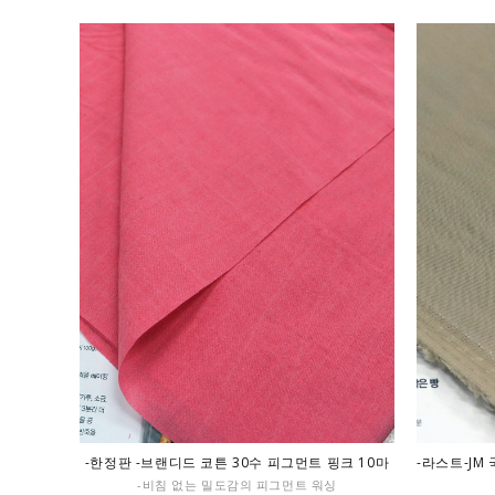
-한정판 -브랜디드 코튼 30수 피그먼트 핑크 10마
-라스트-JM
-비침 없는 밀도감의 피그먼트 워싱