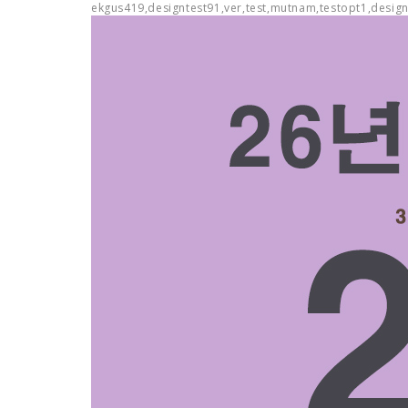
ekgus419,designtest91,ver,test,mutnam,testopt1,design