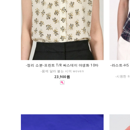
-정리 소분-프린트 T/R 써스데이 야생화 10마
-라스트-HS
-몸에 달라 붙는 시어 woven
-시원한 
23,900원