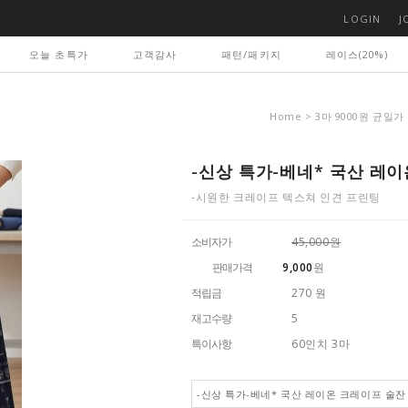
LOGIN
J
오늘 초특가
고객감사
패턴/패키지
레이스(20%)
Home
>
3마 9000원 균일가
-신상 특가-베네* 국산 레이
-시원한 크레이프 텍스쳐 인견 프린팅
소비자가
45,000원
판매가격
9,000
원
적립금
270 원
재고수량
5
특이사항
60인치 3마
-신상 특가-베네* 국산 레이온 크레이프 술잔