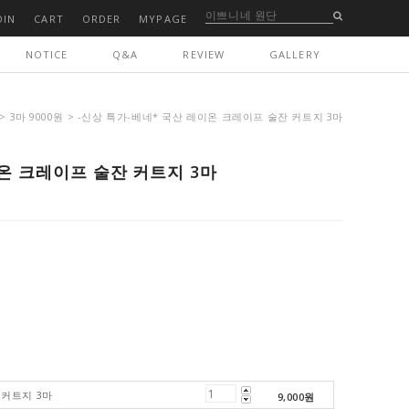
OIN
CART
ORDER
MYPAGE
NOTICE
Q&A
REVIEW
GALLERY
>
3마 9000원
> -신상 특가-베네* 국산 레이온 크레이프 술잔 커트지 3마
온 크레이프 술잔 커트지 3마
 커트지 3마
9,000
원