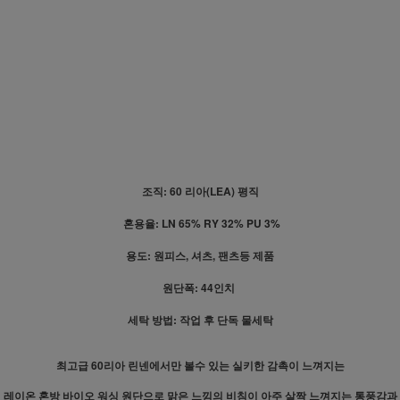
조직: 60 리아(LEA) 평직
혼용율: LN 65% RY 32% PU 3%
용도: 원피스, 셔츠, 팬츠등 제품
원단폭: 44인치
세탁 방법: 작업 후 단독 물세탁
최고급 60리아 린넨에서만 볼수 있는 실키한 감촉이 느껴지는
레이온 혼방 바이오 워싱 원단으로 맑은 느낌의 비침이 아주 살짝 느껴지는 통풍감과