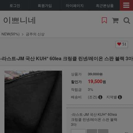
로그인
회원가입
마이페이지
최근본상품
이쁘니네
NEW(50%)
금주의 신상
51
-라스트-JM 국산 KUH* 60lea 크링클 린넨/레이온 스판 블랙 3마
상품가
39,000원
19,500
할인가
원
적립금
3%
배송비
(조건)
지역별
-라스트-JM 국산 KUH* 60lea
크링클 린넨/레이온 스판 블랙
3마