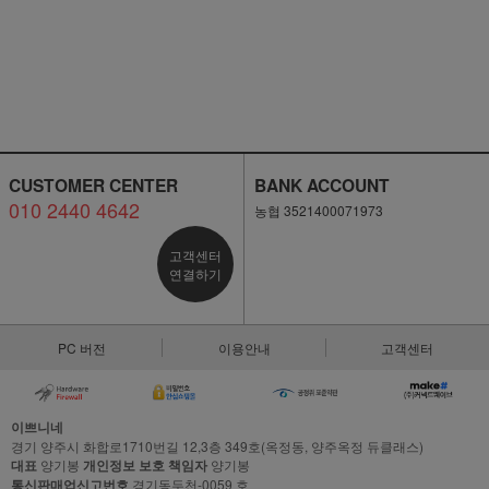
CUSTOMER CENTER
BANK ACCOUNT
010 2440 4642
농협 3521400071973
고객센터
연결하기
PC 버전
이용안내
고객센터
이쁘니네
경기 양주시 화합로1710번길 12,3층 349호(옥정동, 양주옥정 듀클래스)
대표
양기봉
개인정보 보호 책임자
양기봉
통신판매업신고번호
경기동두천-0059 호