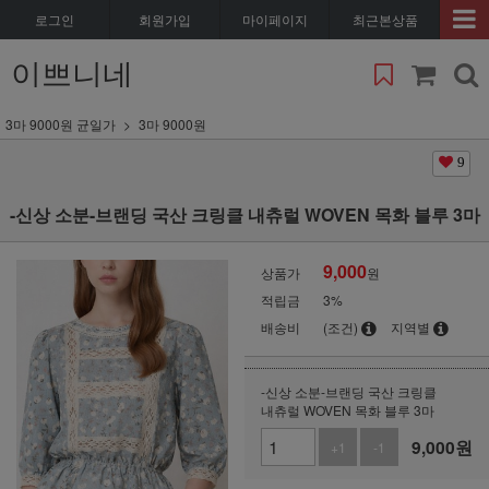
로그인
회원가입
마이페이지
최근본상품
이쁘니네
3마 9000원 균일가
3마 9000원
9
-신상 소분-브랜딩 국산 크링클 내츄럴 WOVEN 목화 블루 3마
9,000
상품가
원
적립금
3%
배송비
(조건)
지역별
-신상 소분-브랜딩 국산 크링클
내츄럴 WOVEN 목화 블루 3마
9,000
원
+1
-1