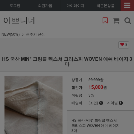
로그인
회원가입
마이페이지
최근본상품
이쁘니네
NEW(50%)
금주의 신상
8
HS 국산 MIN* 크링클 텍스쳐 크리스피 WOVEN 애쉬 베이지 3
마
상품가
30,000원
15,000
할인가
원
적립금
3%
배송비
(조건)
지역별
HS 국산 MIN* 크링클 텍스쳐
크리스피 WOVEN 애쉬 베이지
3마