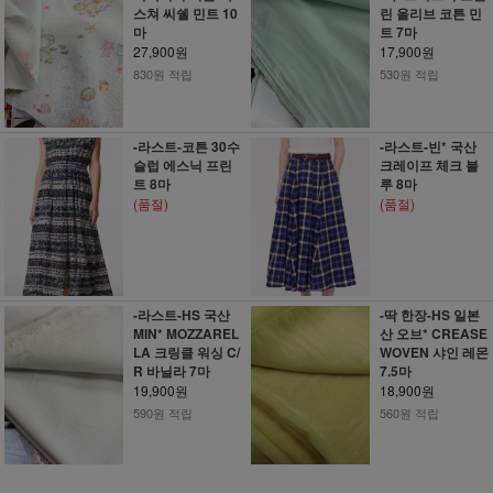
스쳐 씨쉘 민트 10
린 올리브 코튼 민
마
트 7마
27,900원
17,900원
830원 적립
530원 적립
-라스트-코튼 30수
-라스트-빈* 국산
슬럽 에스닉 프린
크레이프 체크 블
트 8마
루 8마
(품절)
(품절)
-라스트-HS 국산
-딱 한장-HS 일본
MIN* MOZZAREL
산 오브* CREASE
LA 크링클 워싱 C/
WOVEN 샤인 레몬
R 바닐라 7마
7.5마
19,900원
18,900원
590원 적립
560원 적립