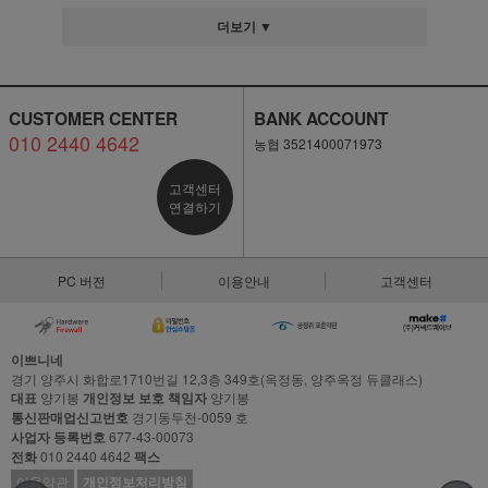
더보기 ▼
CUSTOMER CENTER
BANK ACCOUNT
010 2440 4642
농협 3521400071973
고객센터
연결하기
PC 버전
이용안내
고객센터
이쁘니네
경기 양주시 화합로1710번길 12,3층 349호(옥정동, 양주옥정 듀클래스)
대표
양기봉
개인정보 보호 책임자
양기봉
통신판매업신고번호
경기동두천-0059 호
사업자 등록번호
677-43-00073
전화
010 2440 4642
팩스
이용약관
개인정보처리방침