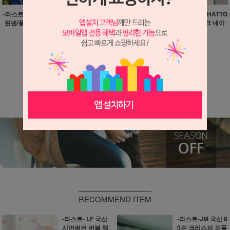
-라스트-JM 브랜딩 바이오
-정리 소분-프린트 T/R 써
-라스트-HS 일본산 HATTO
린넨/폴리 개버딘 블루 10
스데이 야생화 10마
RI 코튼 크링클 체크 네이
마
비 8마
23,900원
29,800원
29,900원
710원 적립
890원 적립
890원 적립
더보기 ▼
RECOMMEND ITEM
-라스트- LF 국산
-라스트-JM 국산 8
시어써커 버블 택
0수 크리스피 포플