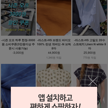
-시즌 오프 하루 한정-3000
-라스트-HS 브랜드 바이오
-라스트-HS 고밀도 20수
원 소비쿠폰(3만원이상 주
100% 린넨 개버딘 -N 브릭
스트레치 Linen N white 9
문시 사용가능)
8마
마
-3,000원
44,900원
25,900원
1,340원 적립
770원 적립