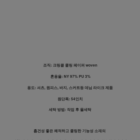
조직: 크링클 쿨링 페이퍼 woven
혼용율: NY 97% PU 3%
용도: 셔츠, 원피스, 바지, 스커트등 데님 라이크 제품
원단폭: 54인치
세탁 방법: 작업 후 물세탁
흡건성 좋은 쾌적하고 쿨링한 기능성 소재의