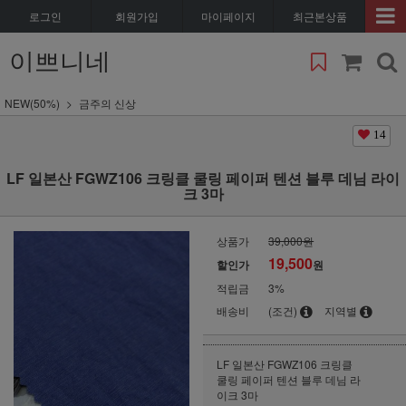
로그인
회원가입
마이페이지
최근본상품
이쁘니네
NEW(50%)
금주의 신상
14
LF 일본산 FGWZ106 크링클 쿨링 페이퍼 텐션 블루 데님 라이
크 3마
상품가
39,000원
19,500
할인가
원
적립금
3%
배송비
(조건)
지역별
LF 일본산 FGWZ106 크링클
쿨링 페이퍼 텐션 블루 데님 라
이크 3마