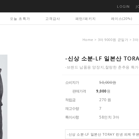
LOGIN
J
오늘 초특가
고객감사
패턴/패키지
레이스(20%)
Home
>
3마 9000원 균일가
>
3마
-신상 소분-LF 일본산 TOR
-브랜드 납품용 양장지,찰랑한 춘추용 특가
소비자가
50,000원
판매가격
9,000
원
적립금
270 원
재고수량
7
특이사항
58인치 3마
-신상 소분-LF 일본산 TORAY 린넨 피케 우