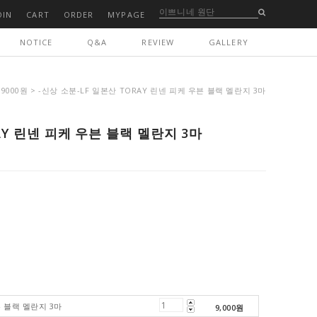
OIN
CART
ORDER
MYPAGE
NOTICE
Q&A
REVIEW
GALLERY
 9000원
> -신상 소분-LF 일본산 TORAY 린넨 피케 우븐 블랙 멜란지 3마
AY 린넨 피케 우븐 블랙 멜란지 3마
븐 블랙 멜란지 3마
9,000
원