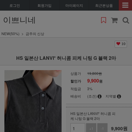
로그인
회원가입
마이페이지
최근본상품
이쁘니네
NEW(50%)
금주의 신상
10
HS 일본산 LANVI* 허니콤 피케 니팅 G 블랙 2마
상품가
19,800원
9,900
할인가
원
적립금
3%
배송비
(조건)
지역별
HS 일본산 LANVI* 허니콤 피
케 니팅 G 블랙 2마
9,900
원
+1
-1