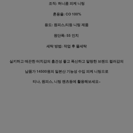
조직: 허니콤 피케 니팅
혼용율: CO 100%
용도: 원피스,티등 니팅 제품
원단폭: 55 인치
세탁 방법: 작업 후 물세탁
실키하고 매끈한 터치감의 흡건성 좋고 폭신하고 말랑한 브랜드 컬러감의
납품가 14500원의 일본산 기능성 수입 피케 니팅으로
티나, 원피스, 니팅 팬츠등에 활용해보세요~