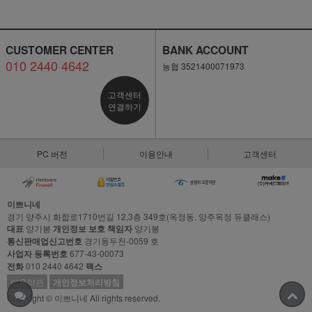
CUSTOMER CENTER
BANK ACCOUNT
010 2440 4642
농협 3521400071973
고객센터
연결하기
PC 버전
이용안내
고객센터
이쁘니네
경기 양주시 화합로1710번길 12,3층 349호(옥정동, 양주옥정 듀클래스)
대표
양기봉
개인정보 보호 책임자
양기봉
통신판매업신고번호
경기동두천-0059 호
사업자 등록번호
677-43-00073
전화
010 2440 4642
팩스
이용약관
개인정보처리방침
Copyright © 이쁘니네 All rights reserved.