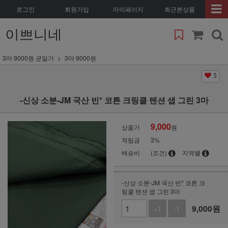
로그인
회원가입
마이페이지
최근본상품
이쁘니네
3마 9000원 균일가
3마 9000원
5
-신상 소분-JM 국산 빈* 코튼 크링클 텐션 샙 그린 3마
9,000
상품가
원
적립금
3%
배송비
(조건)
지역별
-신상 소분-JM 국산 빈* 코튼 크
링클 텐션 샙 그린 3마
9,000
원
+1
-1