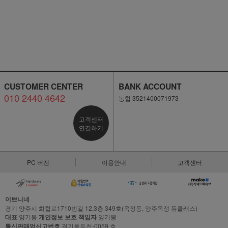
CUSTOMER CENTER
BANK ACCOUNT
010 2440 4642
농협 3521400071973
고객센터
연결하기
PC 버전
이용안내
고객센터
이쁘니네
경기 양주시 화합로1710번길 12,3층 349호(옥정동, 양주옥정 듀클래스)
대표
양기봉
개인정보 보호 책임자
양기봉
통신판매업신고번호
경기동두천-0059 호