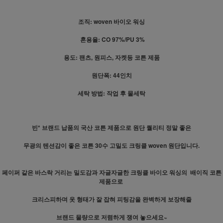
조직: woven 바이오 워싱
혼용율: CO 97%/PU 3%
용도: 팬츠, 원피스, 자켓등 코튼 제품
원단폭: 44인치
세탁 방법: 작업 후 물세탁
빈* 브랜드 납품의 국산 코튼 제품으로 원단 퀄리티 정말 좋은
무광의 텐션감이 좋은 코튼 30수 고밀도 크링클 woven 원단입니다.
페이퍼 같은 바스락 거리는 밀도감과 자글자글한 크링클 바이오 워싱의 배이직 코튼
제품으로
크리스피하며 옷 형태가 잘 잡혀 피팅감을 완벽하게 보장해줄
브랜드
물량으로 저렴하게
쟁여 놓으세요~