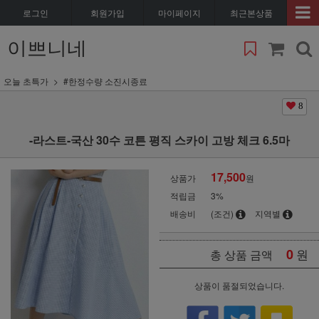
로그인
회원가입
마이페이지
최근본상품
이쁘니네
오늘 초특가
#한정수량 소진시종료
8
-라스트-국산 30수 코튼 평직 스카이 고방 체크 6.5마
17,500
상품가
원
적립금
3%
배송비
(조건)
지역별
0
원
총 상품 금액
상품이 품절되었습니다.