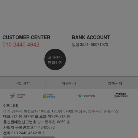
CUSTOMER CENTER
BANK ACCOUNT
010 2440 4642
농협 3521400071973
고객센터
연결하기
PC 버전
이용안내
고객센터
이쁘니네
경기 양주시 화합로1710번길 12,3층 349호(옥정동, 양주옥정 듀클래스)
대표
양기봉
개인정보 보호 책임자
양기봉
통신판매업신고번호
경기동두천-0059 호
사업자 등록번호
677-43-00073
전화
010 2440 4642
팩스