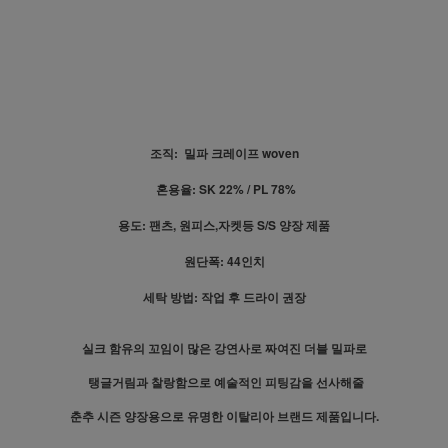
조직: 밀파 크레이프 woven
혼용율: SK 22% / PL 78%
용도: 팬츠, 원피스,자켓등 S/S 양장 제품
원단폭: 44인치
세탁 방법: 작업 후 드라이 권장
실크 함유의 꼬임이 많은 강연사로 짜여진 더블 밀파로
탱글거림과 찰랑함으로 예술적인 피팅감을 선사해줄
춘추 시즌 양장용으로 유명한 이탈리아 브랜드 제품입니다.