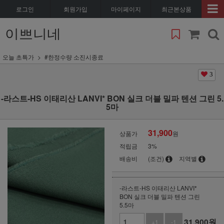
로그인
회원가입
마이페이지
최근본상품
이쁘니네
오늘 초특가
#한정수량 소진시종료
3
-라스트-HS 이태리산 LANVI* BON 실크 더블 밀파 텐션 그린 5.
5마
31,900
상품가
원
적립금
3%
배송비
(조건)
지역별
-라스트-HS 이태리산 LANVI*
BON 실크 더블 밀파 텐션 그린
5.5마
31,900
원
+1
-1