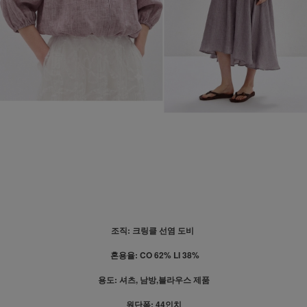
조직: 크링클 선염 도비
혼용율: CO 62% LI 38%
용도: 셔츠, 남방,블라우스 제품
원단폭: 44인치