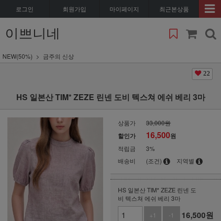
로그인
회원가입
마이페이지
최근본상품
이쁘니네
NEW(50%)
금주의 신상
22
HS 일본산 TIM* ZEZE 린넨 도비 텍스쳐 에쉬 베리 3마
상품가
33,000원
16,500
할인가
원
적립금
3%
배송비
(조건)
지역별
HS 일본산 TIM* ZEZE 린넨 도
비 텍스쳐 에쉬 베리 3마
16,500
원
+1
-1