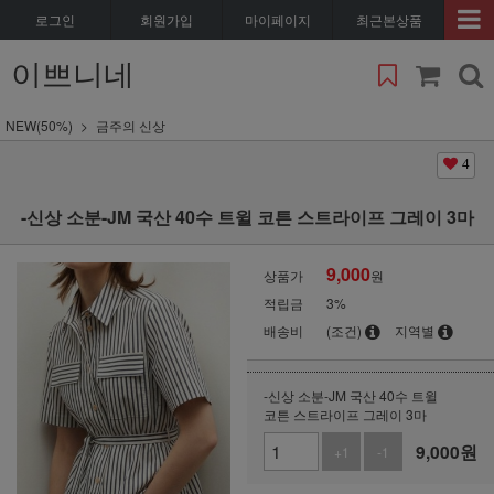
로그인
회원가입
마이페이지
최근본상품
이쁘니네
NEW(50%)
금주의 신상
4
-신상 소분-JM 국산 40수 트윌 코튼 스트라이프 그레이 3마
9,000
상품가
원
적립금
3%
배송비
(조건)
지역별
-신상 소분-JM 국산 40수 트윌
코튼 스트라이프 그레이 3마
9,000
원
+1
-1