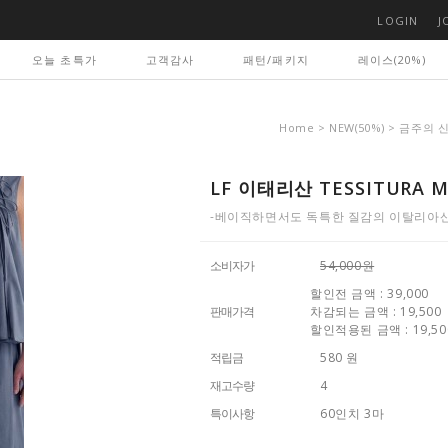
LOGIN
J
오늘 초특가
고객감사
패턴/패키지
레이스(20%)
Home
>
NEW(50%)
>
금주의 
LF 이태리산 TESSITURA 
-베이직하면서도 독특한 질감의 이탈리아산 
소비자가
54,000원
할인전 금액 : 39,000
판매가격
차감되는 금액 : 19,500
할인적용된 금액 : 19,50
적립금
580 원
재고수량
4
특이사항
60인치 3마