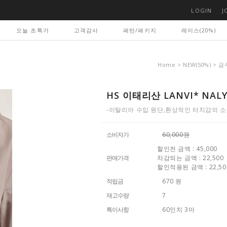
LOGIN
J
오늘 초특가
고객감사
패턴/패키지
레이스(20%)
Home
>
NEW(50%)
>
금
HS 이태리산 LANVI* NAL
-이탈리아 수입 원단,환상적인 터치감의 
소비자가
60,000원
할인전 금액 : 45,000
판매가격
차감되는 금액 : 22,500
할인적용된 금액 : 22,50
적립금
670 원
재고수량
7
특이사항
60인치 3마