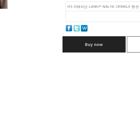
HS 이태리산 LANVI* NALYA CRINKLE 텐
Buy now