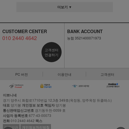
더보기 ▼
CUSTOMER CENTER
BANK ACCOUNT
010 2440 4642
농협 3521400071973
고객센터
연결하기
PC 버전
이용안내
고객센터
이쁘니네
경기 양주시 화합로1710번길 12,3층 349호(옥정동, 양주옥정 듀클래스)
대표
양기봉
개인정보 보호 책임자
양기봉
통신판매업신고번호
경기동두천-0059 호
사업자 등록번호
677-43-00073
전화
010 2440 4642
팩스
이용약관
개인정보처리방침