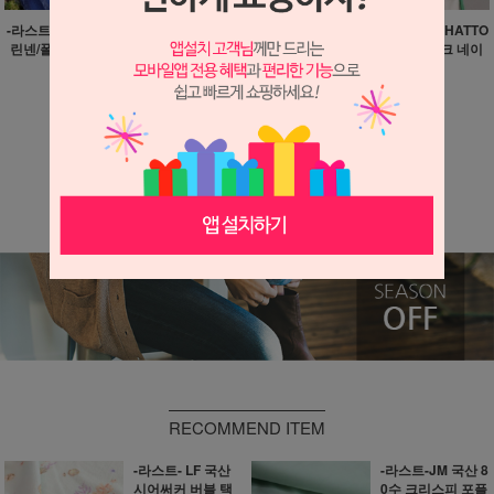
-라스트-JM 브랜딩 바이오
-정리 소분-프린트 T/R 써
-라스트-HS 일본산 HATTO
린넨/폴리 개버딘 블루 10
스데이 야생화 10마
RI 코튼 크링클 체크 네이
마
비 8마
23,900원
29,800원
29,900원
710원 적립
890원 적립
890원 적립
더보기 ▼
RECOMMEND ITEM
-라스트- LF 국산
-라스트-JM 국산 8
시어써커 버블 택
0수 크리스피 포플