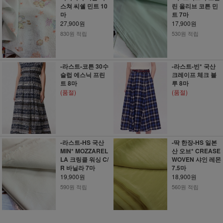
스쳐 씨쉘 민트 10
린 올리브 코튼 민
마
트 7마
27,900원
17,900원
830원 적립
530원 적립
-라스트-코튼 30수
-라스트-빈* 국산
슬럽 에스닉 프린
크레이프 체크 블
트 8마
루 8마
(품절)
(품절)
-라스트-HS 국산
-딱 한장-HS 일본
MIN* MOZZAREL
산 오브* CREASE
LA 크링클 워싱 C/
WOVEN 샤인 레몬
R 바닐라 7마
7.5마
19,900원
18,900원
590원 적립
560원 적립