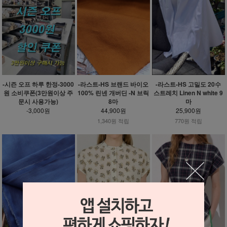
-시즌 오프 하루 한정-3000
-라스트-HS 브랜드 바이오
-라스트-HS 고밀도 20수
원 소비쿠폰(3만원이상 주
100% 린넨 개버딘 -N 브릭
스트레치 Linen N white 9
문시 사용가능)
8마
마
-3,000원
44,900원
25,900원
1,340원 적립
770원 적립