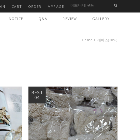
OIN
CART
ORDER
MYPAGE
NOTICE
Q&A
REVIEW
GALLERY
Home
>
레이스(20%)
BEST
04