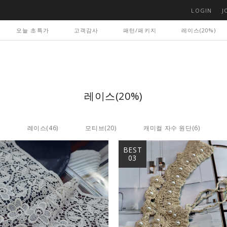
LOGIN
J
오늘 초특가
고객감사
패턴/패키지
레이스(20%)
레이스(20%)
레이스
(46)
모티브
(20)
캐미컬 자수 원단
(6)
BEST
03