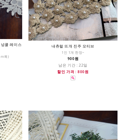
워 넝쿨 레이스
내츄럴 뜨개 진주 모티브
1인 1개 한정~
mm폭)
900원
남은 기간 : 22일
할인 가격 : 800원