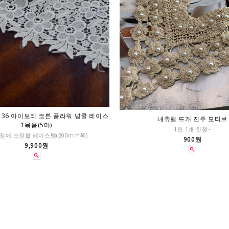
136 아이보리 코튼 플라워 넝쿨 레이스
내츄럴 뜨개 진주 모티브
1묶음(5마)
1인 1개 한정~
장에 소장할 레이스템(200mm폭)
900원
9,900원