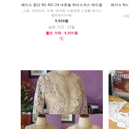
레이스 원단 WL NO-24 내츄럴 히비스커스 캐미컬
레이스 No
-소품, 인테리어, 의류, 배색등 서랍장에 소장할 레이스
템(950mm폭)
-서
9,900원
남은 기간 : 22일
할인 가격 : 8,000원