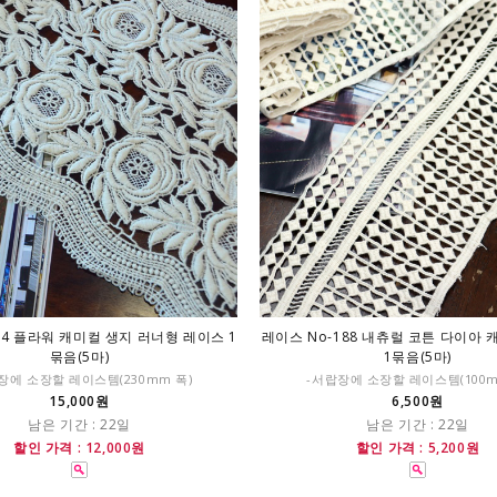
84 플라워 캐미컬 생지 러너형 레이스 1
레이스 No-188 내츄럴 코튼 다이아
묶음(5마)
1묶음(5마)
장에 소장할 레이스템(230mm 폭)
-서랍장에 소장할 레이스템(100
15,000원
6,500원
남은 기간 : 22일
남은 기간 : 22일
할인 가격 : 12,000원
할인 가격 : 5,200원