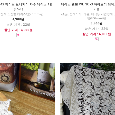
-43 웨이브 보니페이 자수 레이스 1필
레이스 원단 WL NO-3 아이보리 웨
(15마)
미컬
랍장에 소장할 레이스템(25mm폭)
-소품, 인테리어, 의류, 배색등 서랍장에
템(950mm폭)
4,900원
8,500원
남은 기간 : 22일
남은 기간 : 22일
할인 가격 : 4,000원
할인 가격 : 6,800원