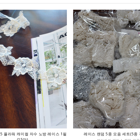
75 플라워 캐미컬 자수 노방 레이스 1필
레이스 랜덤 5종 모음 세트(5종 
(15마)