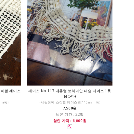
 캐미컬 레이스
레이스 No-117 내츄럴 보헤미안 테슬 레이스 1묶
음(5마)
mm폭)
-서랍장에 소장할 레이스템(110mm 폭)
7,500원
남은 기간 : 22일
할인 가격 : 6,000원