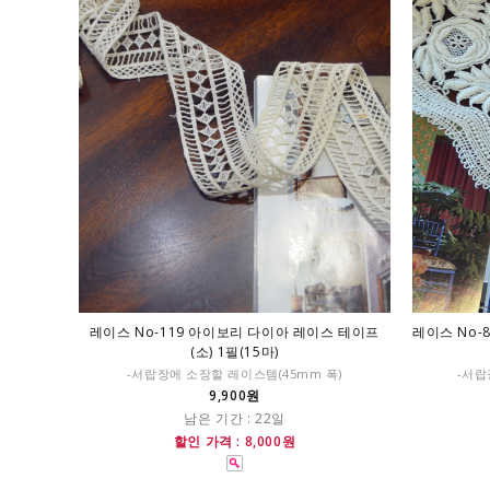
레이스 No-119 아이보리 다이아 레이스 테이프
레이스 No-
(소) 1필(15마)
-서랍장에 소장할 레이스템(45mm 폭)
-서랍
9,900원
남은 기간 : 22일
할인 가격 : 8,000원